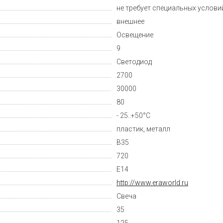
не требует специальных услови
внешнее
Освещение
9
Светодиод
2700
30000
80
- 25..+50°C
пластик, металл
B35
720
E14
http://www.eraworld.ru
Свеча
35