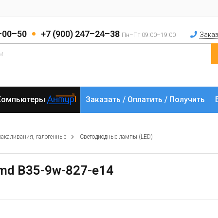
2–00–50
+7 (900) 247–24–38
Заказ
Пн–Пт 09:00–19:00
Компьютеры
Заказать / Оплатить / Получить
накаливания, галогенные
Светодиодные лампы (LED)
md B35-9w-827-e14