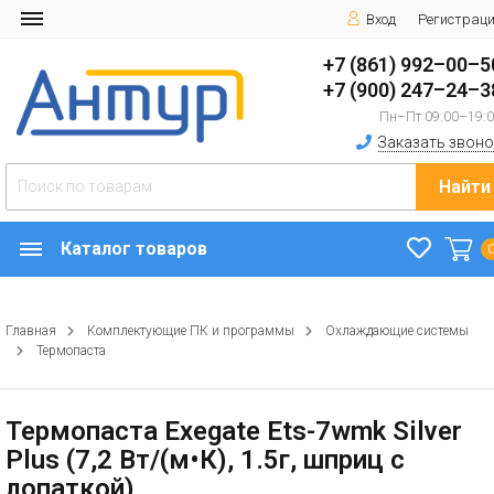
Вход
Регистрац
+7 (861) 992–00–5
+7 (900) 247–24–3
Пн–Пт 09:00–19:
Заказать звоно
Найти
Каталог товаров
Главная
Комплектующие ПК и программы
Охлаждающие системы
Термопаста
Термопаста Exegate Ets-7wmk Silver
Plus (7,2 Вт/(м•К), 1.5г, шприц с
лопаткой)