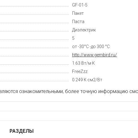
GF-01-5
Пакет
Паста
Диэлектрик
5
от -30°С -до 300 °С
http://www.gembird.ru/
1.63 Вт/м·К
FreeZzz
0.249 К·см2/Вт
вляются ознакомительными, более точную информацию смот
РАЗДЕЛЫ