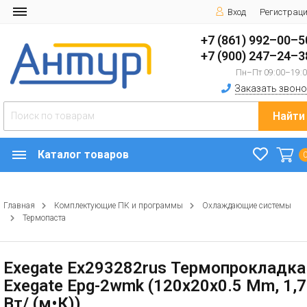
Вход
Регистрац
+7 (861) 992–00–5
+7 (900) 247–24–3
Пн–Пт 09:00–19:
Заказать звоно
Найти
Каталог товаров
Главная
Комплектующие ПК и программы
Охлаждающие системы
Термопаста
Exegate Ex293282rus Термопрокладка
Exegate Epg-2wmk (120x20x0.5 Mm, 1,7
Вт/ (м•К))