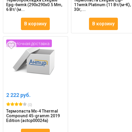
Термопрокладка Exegate
Термопаста Exegate Etp-
Epg-6wmk (290x290x0.5 Mm,
11wmk Platinum (11 Вт/(м•К),
6 Вт/ (м...
30г, ...
В корзину
В корзину
Ночная доставка
2 222 руб.
(0)
Термопаста Mx-4 Thermal
Compound 45-gramm 2019
Edition (actcp00024a)