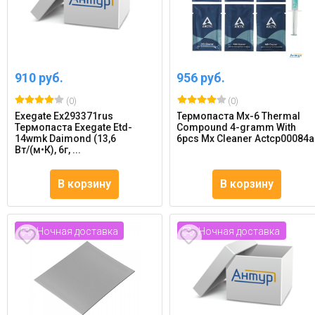
910 руб.
956 руб.
(0)
(0)
Exegate Ex293371rus
Термопаста Mx-6 Thermal
Термопаста Exegate Etd-
Compound 4-gramm With
14wmk Daimond (13,6
6pcs Mx Cleaner Actcp00084a
Вт/(м•К), 6г, ...
В корзину
В корзину
Ночная доставка
Ночная доставка