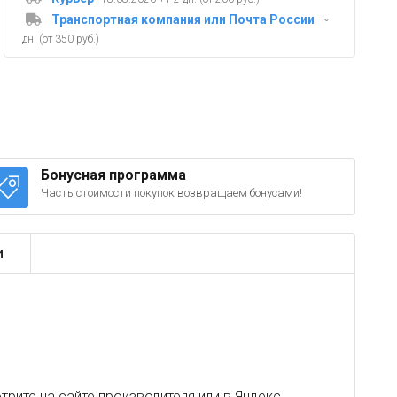
Транспортная компания или Почта России
~
дн. (от 350 руб.)
Бонусная программа
Часть стоимости покупок возвращаем бонусами!
и
рите на сайте производителя или в
Яндекс
.