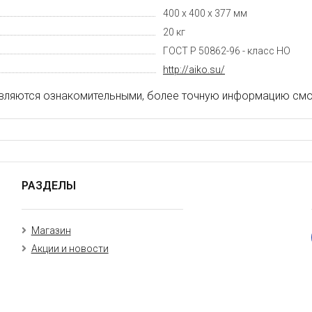
400 х 400 х 377 мм
20 кг
ГОСТ Р 50862-96 - класс НО
http://aiko.su/
вляются ознакомительными, более точную информацию смот
РАЗДЕЛЫ
Магазин
Акции и новости