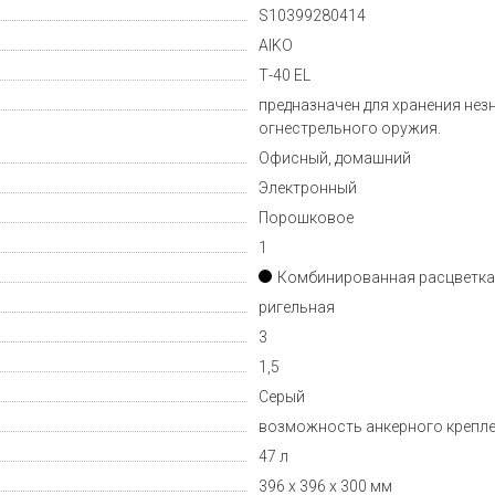
S10399280414
AIKO
Т-40 EL
предназначен для хранения нез
огнестрельного оружия.
Офисный, домашний
Электронный
Порошковое
1
Комбинированная расцветка
ригельная
3
1,5
Серый
возможность анкерного креплен
47 л
396 х 396 х 300 мм