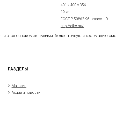
401 х 400 х 356
19 кг
ГОСТ Р 50862-96 - класс НО
http://aiko.su/
вляются ознакомительными, более точную информацию смот
РАЗДЕЛЫ
Магазин
Акции и новости