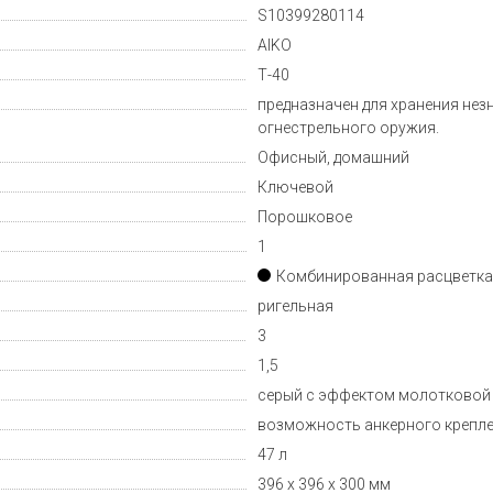
S10399280114
AIKO
Т-40
предназначен для хранения нез
огнестрельного оружия.
Офисный, домашний
Ключевой
Порошковое
1
Комбинированная расцветка
ригельная
3
1,5
серый с эффектом молотковой
возможность анкерного креплен
47 л
396 х 396 х 300 мм