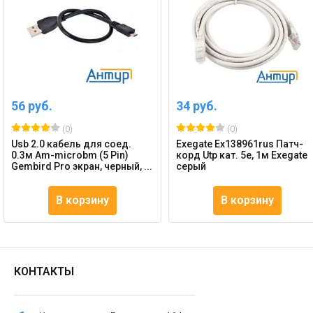
56 руб.
34 руб.
(0)
(0)
Usb 2.0 кабель для соед.
Exegate Ex138961rus Патч-
0.3м Am-microbm (5 Pin)
корд Utp кат. 5е, 1м Exegate
Gembird Pro экран, черный, ...
серый
В корзину
В корзину
КОНТАКТЫ