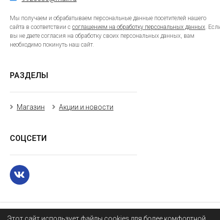
Мы получаем и обрабатываем персональные данные посетителей нашего
сайта в соответствии с
соглашением на обработку персональных данных
. Есл
вы не даете согласия на обработку своих персональных данных, вам
необходимо покинуть наш сайт.
РАЗДЕЛЫ
Магазин
Акции и новости
СОЦСЕТИ
Этот сайт использует файлы cookies для более комфортной