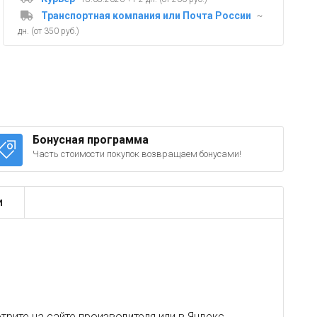
Транспортная компания или Почта России
~
дн. (от 350 руб.)
Бонусная программа
Часть стоимости покупок возвращаем бонусами!
и
рите на сайте производителя или в
Яндекс
.