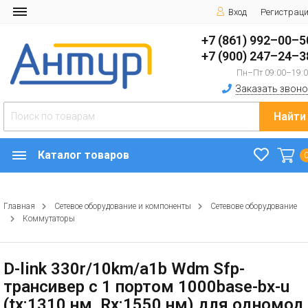
Вход
Регистрац
+7 (861) 992–00–5
+7 (900) 247–24–3
Пн–Пт 09:00–19:
Заказать звоно
Найти
Каталог товаров
Главная
Сетевое оборудование и компоненты
Сетевове оборудование
Коммутаторы
D-link 330r/10km/a1b Wdm Sfp-
трансивер с 1 портом 1000base-bx-u
(tx:1310 нм, Rx:1550 нм) для одномод