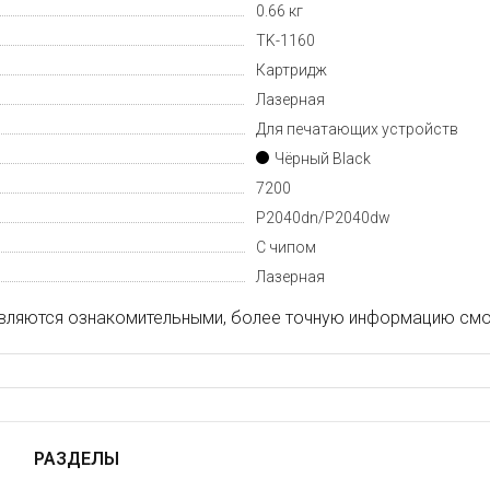
0.66 кг
TK-1160
Картридж
Лазерная
Для печатающих устройств
Чёрный Black
7200
P2040dn/P2040dw
С чипом
Лазерная
вляются ознакомительными, более точную информацию смот
РАЗДЕЛЫ