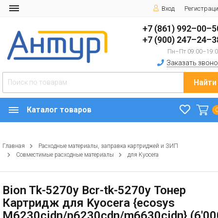
Вход
Регистрац
+7 (861) 992–00–5
+7 (900) 247–24–3
Пн–Пт 09:00–19:
Заказать звоно
Найти
Каталог товаров
Главная
Расходные материалы, заправка картриджей и ЗИП
Совместимые расходные материалы
для Kyocera
Bion Tk-5270y Bcr-tk-5270y Тонер
Картридж для Kyocera {ecosys
M6230cidn/p6230cdn/m6630cidn} (6'00