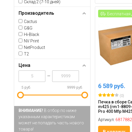
Склад 2 (7-10 дней)
Производитель
Бесплатная 
Cactus
G&G
Hi-Black
NV Print
NetProduct
T2
Цена
—
6 589 руб.
5 руб.
9999 руб.
(0)
Печка в сборе Ca
m425 (rm1-8809-
ВНИМАНИЕ!
В отбор по ниже
Pro 400 Mfp M425
указанным характеристикам
Артикул:
6817882
может не попадать часть нового
товара!
В корзину