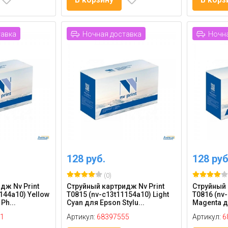
тавка
Ночная доставка
Ночна
128 руб.
128 руб
(0)
дж Nv Print
Струйный картридж Nv Print
Струйный 
144a10) Yellow
T0815 (nv-c13t11154a10) Light
T0816 (nv-
Ph...
Cyan для Epson Stylu...
Magenta дл
1
Артикул:
68397555
Артикул:
6