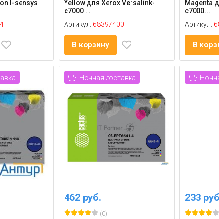
on I-sensys
Yellow для Xerox Versalink-
Magenta д
c7000 ...
c7000...
4
Артикул:
68397400
Артикул:
6
В корзину
В корз
тавка
Ночная доставка
Ночна
462 руб.
233 руб
(0)