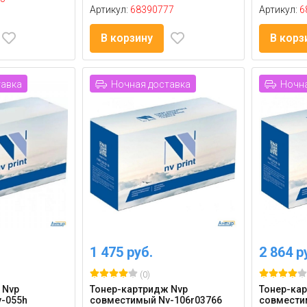
Артикул:
68390777
Артикул:
6
В корзину
В корз
тавка
Ночная доставка
Ночна
1 475 руб.
2 864 р
(0)
 Nvp
Тонер-картридж Nvp
Тонер-ка
-055h
совместимый Nv-106r03766
совмести