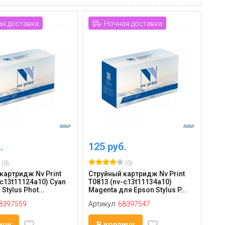
я доставка
Ночная доставка
.
125 руб.
(0)
(0)
картридж Nv Print
Струйный картридж Nv Print
-c13t11124a10) Cyan
T0813 (nv-c13t11134a10)
Stylus Phot...
Magenta для Epson Stylus P...
8397559
Артикул:
68397547
ину
В корзину