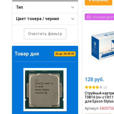
Тип
Ночная дос
Цвет тонера / чернил
Очистить фильтр
Товар дня
05
дн.
06
:
45
:
04
128 руб.
(0)
Струйный картри
T0814 (nv-c13t11
для Epson Stylus 
Артикул:
6839756