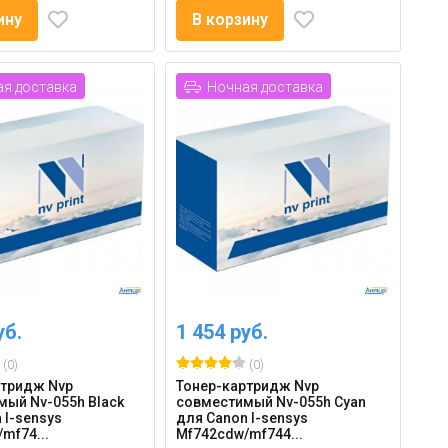
ину
В корзину
я доставка
Ночная доставка
уб.
1 454 руб.
(0)
(0)
ртридж Nvp
Тонер-картридж Nvp
ый Nv-055h Black
совместимый Nv-055h Cyan
 I-sensys
для Canon I-sensys
mf74...
Mf742cdw/mf744...