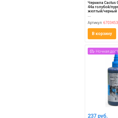
Чернила Cactus 
44a голубой/пур
желтый/черный 
...
Артикул:
6703453
В корзину
Ночная дос
237 руб.