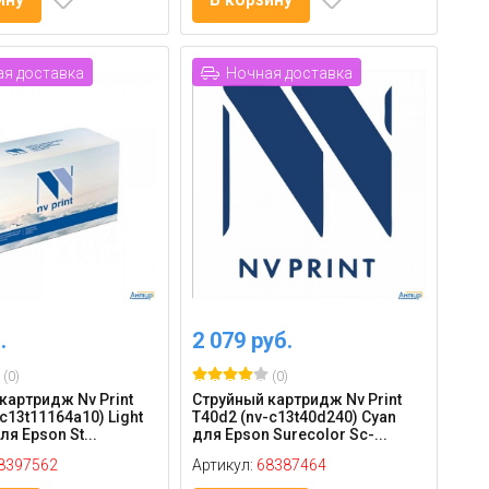
я доставка
Ночная доставка
.
2 079 руб.
(0)
(0)
картридж Nv Print
Струйный картридж Nv Print
c13t11164a10) Light
T40d2 (nv-c13t40d240) Cyan
я Epson St...
для Epson Surecolor Sc-...
8397562
Артикул:
68387464