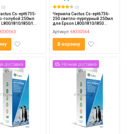
(0)
(0)
actus Cs-ept6735-
Чернила Cactus Cs-ept6736-
о-голубой 250мл
250 светло-пурпурный 250мл
L800/l810/l850/l...
для Epson L800/l810/l850...
8330563
Артикул:
68330564
ину
В корзину
я доставка
Ночная доставка