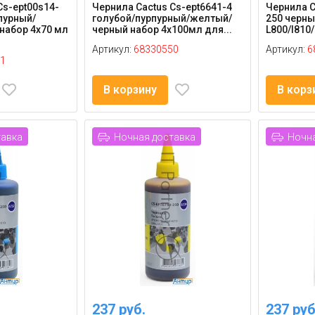
Cs-ept00s14-
Чернила Cactus Cs-ept6641-4
Чернила C
пурный/
голубой/пурпурный/желтый/
250 черны
набор 4x70 мл
черный набор 4x100мл для...
L800/l810/
Артикул:
68330550
Артикул:
6
1
В корзину
В корз
тавка
Ночная доставка
Ночна
237 руб.
237 руб