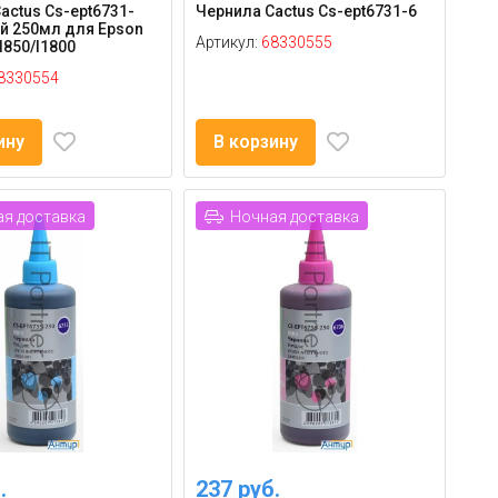
actus Cs-ept6731-
Чернила Cactus Cs-ept6731-6
й 250мл для Epson
Артикул:
68330555
l850/l1800
8330554
ину
В корзину
я доставка
Ночная доставка
.
237 руб.