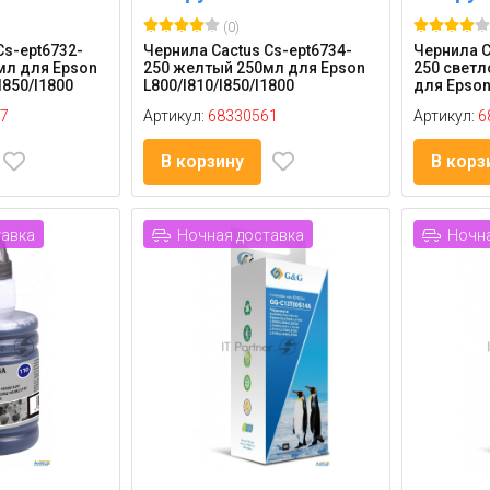
(0)
Cs-ept6732-
Чернила Cactus Cs-ept6734-
Чернила C
мл для Epson
250 желтый 250мл для Epson
250 светл
l850/l1800
L800/l810/l850/l1800
для Epson 
7
Артикул:
68330561
Артикул:
6
В корзину
В корз
тавка
Ночная доставка
Ночна