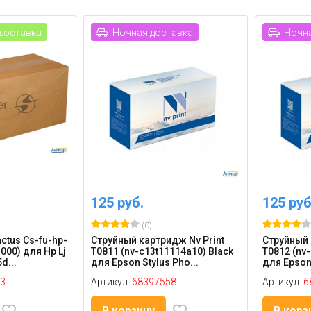
доставка
Ночная доставка
Ночна
125 руб.
125 руб
(0)
ctus Cs-fu-hp-
Струйный картридж Nv Print
Струйный 
000) для Hp Lj
T0811 (nv-c13t11114a10) Black
T0812 (nv
d...
для Epson Stylus Pho...
для Epson 
3
Артикул:
68397558
Артикул:
6
В корзину
В корз