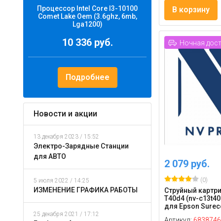
Процессор Intel Core I3-10100
В корзину
Comet Lake Oem (3.6ghz, 6mb,
Lga1200)
10 336 руб.
Ночная дос
Подробнее
Новости и акции
13 декабря 2023 / 15:52
Электро-Зарядные Станции
для АВТО
2 079 руб.
(0)
5 июля 2022 / 14:25
ИЗМЕНЕНИЕ ГРАФИКА РАБОТЫ
Струйный картри
T40d4 (nv-c13t40
для Epson Sureco
25 декабря 2021 / 17:12
Артикул:
6838746