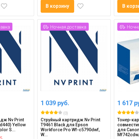
В корзину
В корз
тавка
Ночная доставка
Ночна
1 039 руб.
1 617 р
(0)
дж Nv Print
Струйный картридж Nv Print
Тонер-ка
d440) Yellow
T9461 Black для Epson
совместим
lor S...
Workforce Pro Wf-c5790dwf,
для Canon
W...
Mf742cdw/
5