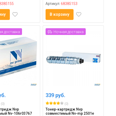
8385155
Артикул:
68385153
ину
В корзину
я доставка
Ночная доставка
уб.
339 руб.
(0)
(0)
ртридж Nvp
Тонер-картридж Nvp
мый Nv-106r03767
совместимый Nv-mp 2501e