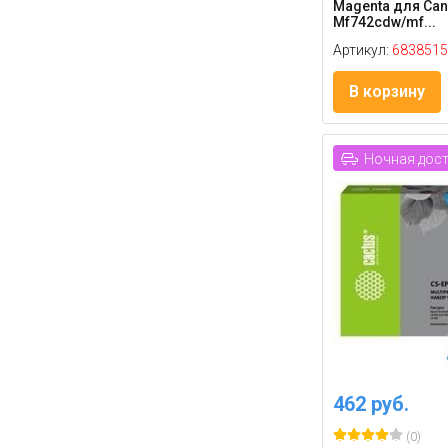
Magenta для Can
Mf742cdw/mf...
Артикул:
6838515
В корзину
Ночная дос
462 руб.
(0)