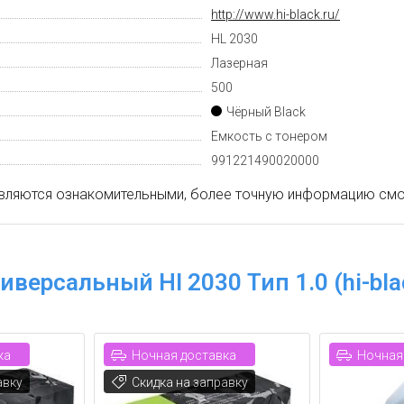
http://www.hi-black.ru/
HL 2030
Лазерная
500
Чёрный Black
Емкость с тонером
991221490020000
вляются ознакомительными, более точную информацию смот
иверсальный Hl 2030 Тип 1.0 (hi-bla
ка
Ночная доставка
Ночная
авку
Скидка на заправку