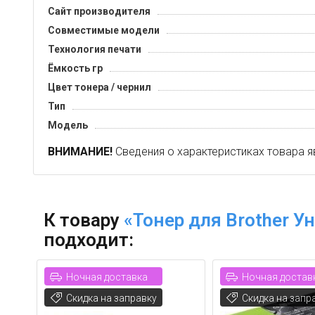
Сайт производителя
Совместимые модели
Технология печати
Ёмкость гр
Цвет тонера / чернил
Тип
Модель
ВНИМАНИЕ!
Сведения о характеристиках товара я
К товару
«Тонер для Brother Ун
подходит:
Ночная доставка
Ночная достав
Скидка на заправку
Скидка на запр