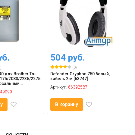
уб.
504 руб.
24
)
(0)
30 для Brother Tn-
Defender Gryphon 750 белый,
Мик
175/2080/2235/2275
кабель 2 м [63747]
Арти
рсальный...
Артикул:
66392587
49099
ну
В корзину
В