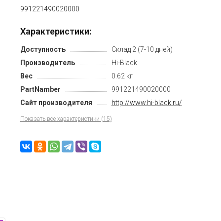
991221490020000
Характеристики:
Доступность
Склад 2 (7-10 дней)
Производитель
Hi-Black
Вес
0.62 кг
PartNamber
991221490020000
Сайт производителя
http://www.hi-black.ru/
Показать все характеристики (15)