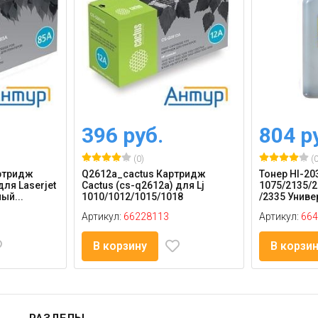
396 руб.
804 р
(0)
(0
ртридж
Q2612a_cactus Картридж
Тонер Hl-20
для Laserjet
Cactus (cs-q2612a) для Lj
1075/2135/2
ый...
1010/1012/1015/1018
/2335 Униве
Артикул:
66228113
Артикул:
664
В корзину
В корзи