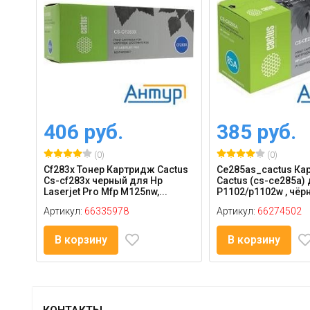
406 руб.
385 руб.
(0)
(0)
Cf283x Тонер Картридж Cactus
Ce285as_cactus Ка
Cs-cf283x черный для Hp
Cactus (cs-ce285a) 
Laserjet Pro Mfp M125nw,...
P1102/p1102w , чёрн
Артикул:
66335978
Артикул:
66274502
В корзину
В корзину