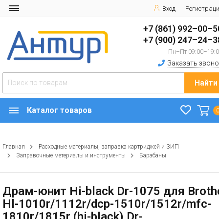
Вход
Регистрац
+7 (861) 992–00–5
+7 (900) 247–24–3
Пн–Пт 09:00–19:
Заказать звоно
Найти
Каталог товаров
Главная
Расходные материалы, заправка картриджей и ЗИП
Заправочные метериалы и инструменты
Барабаны
Драм-юнит Hi-black Dr-1075 для Broth
Hl-1010r/1112r/dcp-1510r/1512r/mfc-
1810r/1815r (hi-black) Dr-