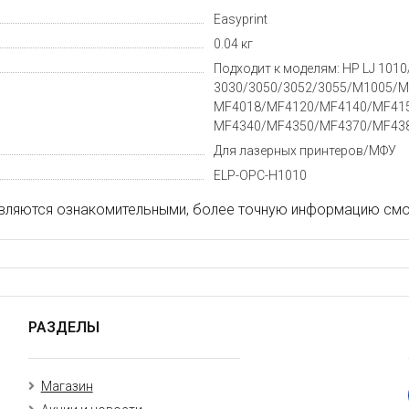
Easyprint
0.04 кг
Подходит к моделям: HP LJ 101
3030/3050/3052/3055/M1005/M
MF4018/MF4120/MF4140/MF41
MF4340/MF4350/MF4370/MF43
Для лазерных принтеров/МФУ
ELP-OPC-H1010
вляются ознакомительными, более точную информацию смот
РАЗДЕЛЫ
Магазин