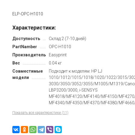
ELP-OPC-H1010
Характеристики:
Доступность
Склад 2 (7-10 дней)
PartNamber
OPC-H1010
Производитель
Easyprint
Вес
0.04 кг
Совместимые
Подходит к моделям: HP LJ
модели
1010/1012/1015/1018/1020/1022/3015/30
3030/3050/3052/3055/M1005/M1319/Cano
LBP3200/3000, i-SENSYS
MF4018/MF4120/MF4140/MF4150/MF4270
MF4340/MF4350/MF4370/MF4380/MF4660
Показать все характеристики (11)