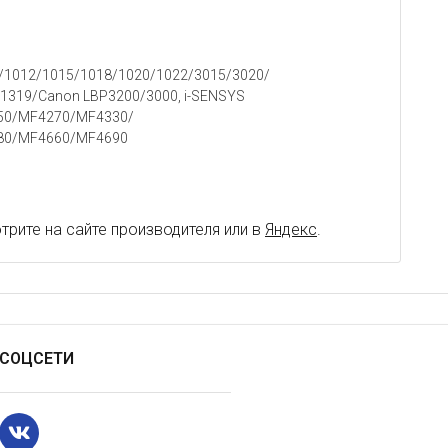
0/1012/1015/1018/1020/1022/3015/3020/
1319/Canon LBP3200/3000, i-SENSYS
50/MF4270/MF4330/
80/MF4660/MF4690
рите на сайте производителя или в
Яндекс
.
СОЦСЕТИ