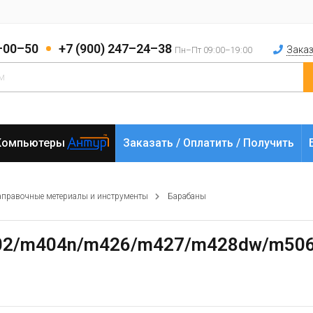
2–00–50
+7 (900) 247–24–38
Заказ
Пн–Пт 09:00–19:00
Компьютеры
Заказать / Оплатить / Получить
аправочные метериалы и инструменты
Барабаны
M402/m404n/m426/m427/m428dw/m506