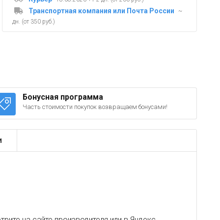
Транспортная компания или Почта России
~
дн. (от 350 руб.)
Бонусная программа
Часть стоимости покупок возвращаем бонусами!
и
рите на сайте производителя или в
Яндекс
.