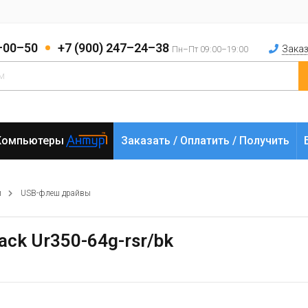
2–00–50
+7 (900) 247–24–38
Заказ
Пн–Пт 09:00–19:00
Компьютеры
Заказать / Оплатить / Получить
и
USB-флеш драйвы
lack Ur350-64g-rsr/bk