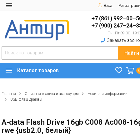
Вход
Регистрац
+7 (861) 992–00–5
+7 (900) 247–24–3
Пн–Пт 09:00–19:
Заказать звоно
Найти
Каталог товаров
Главная
Офисная техника и аксессуары
Носители информации
USB-флеш драйвы
A-data Flash Drive 16gb С008 Ac008-16
rwe {usb2.0, белый}