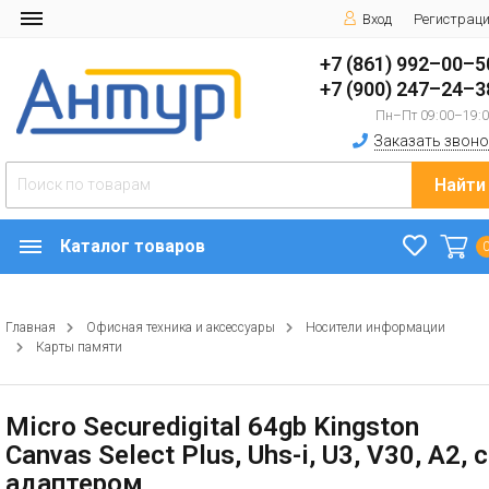
Вход
Регистрац
+7 (861) 992–00–5
+7 (900) 247–24–3
Пн–Пт 09:00–19:
Заказать звоно
Найти
Каталог товаров
Главная
Офисная техника и аксессуары
Носители информации
Карты памяти
Micro Securedigital 64gb Kingston
Canvas Select Plus, Uhs-i, U3, V30, A2, с
адаптером