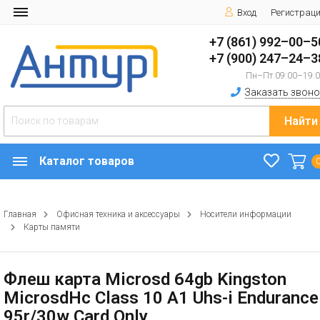
Вход
Регистрац
+7 (861) 992–00–5
+7 (900) 247–24–3
Пн–Пт 09:00–19:
Заказать звоно
Найти
Каталог товаров
Главная
Офисная техника и аксессуары
Носители информации
Карты памяти
Флеш карта Microsd 64gb Kingston
MicrosdНc Class 10 A1 Uhs-i Endurance
95r/30w Card Only