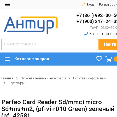
Вход
Регистрац
+7 (861) 992–00–5
+7 (900) 247–24–3
Пн–Пт 09:00–19:
Заказать звоно
Найти
Каталог товаров
Главная
Офисная техника и аксессуары
Носители информации
Картридеры
Perfeo Card Reader Sd/mmc+micro
Sd+ms+m2, (pf-vi-r010 Green) зеленый
(pf_4258)