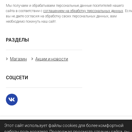
Мы получаем и обрабатываем персональные данные посетителей нашего
сайта в соответствии с
соглашением на обработку персональных данных
. Есл
вы не даете согласия на обработку своих персональных данных, вам
необходимо покинуть наш сайт.
РАЗДЕЛЫ
Магазин
Акции и новости
СОЦСЕТИ
Этот сайт использует файлы cookies для более комфортной
работы пользователя. Продолжая просмотр страниц сайта, вы