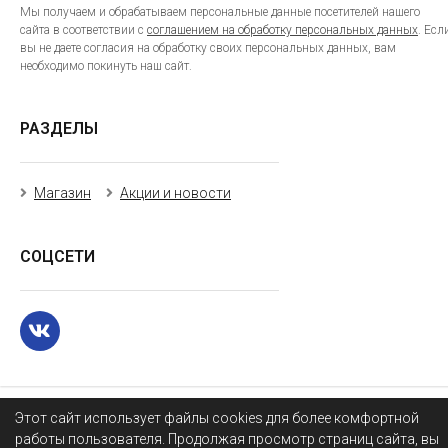
Мы получаем и обрабатываем персональные данные посетителей нашего
сайта в соответствии с
соглашением на обработку персональных данных
. Есл
вы не даете согласия на обработку своих персональных данных, вам
необходимо покинуть наш сайт.
РАЗДЕЛЫ
Магазин
Акции и новости
СОЦСЕТИ
Этот сайт использует файлы cookies для более комфортной
работы пользователя. Продолжая просмотр страниц сайта, вы