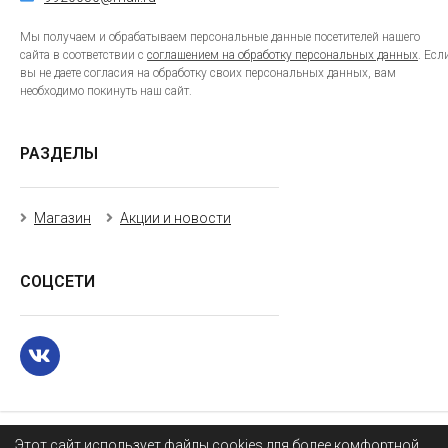
Мы получаем и обрабатываем персональные данные посетителей нашего
сайта в соответствии с
соглашением на обработку персональных данных
. Есл
вы не даете согласия на обработку своих персональных данных, вам
необходимо покинуть наш сайт.
РАЗДЕЛЫ
Магазин
Акции и новости
СОЦСЕТИ
Этот сайт использует файлы cookies для более комфортной