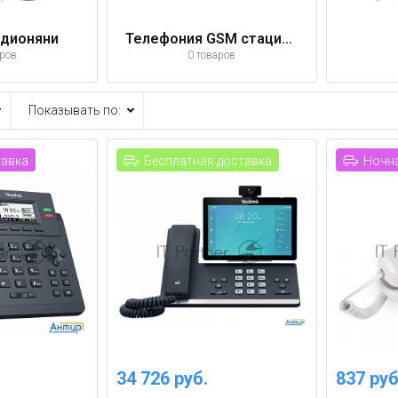
адионяни
Телефония GSM стационарная
аров
0 товаров
Показывать по:
тавка
Бесплатная доставка
Ночна
34 726 руб.
837 руб