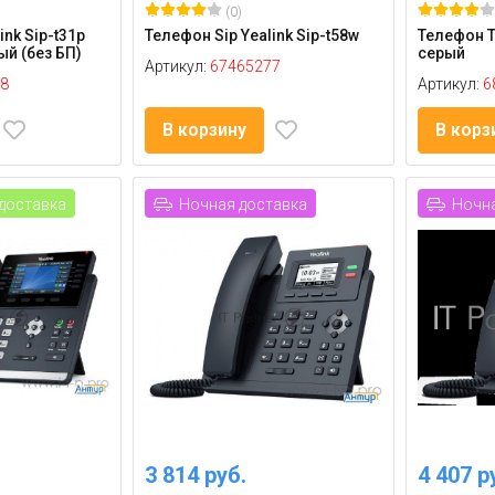
(0)
ink Sip-t31p
Телефон Sip Yealink Sip-t58w
Телефон T
ый (без БП)
серый
Артикул:
67465277
8
Артикул:
6
В корзину
В корз
доставка
Ночная доставка
Ночна
3 814 руб.
4 407 р