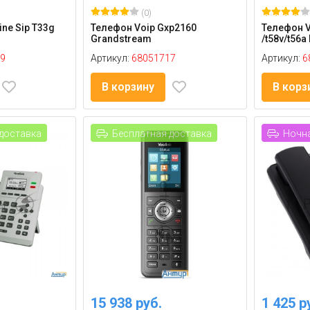
(0)
ine Sip T33g
Телефон Voip Gxp2160
Телефон V
Grandstream
/t58v/t56a
9
Артикул:
68051717
Артикул:
6
В корзину
В корз
доставка
Бесплатная доставка
Ночна
15 938 руб.
1 425 р