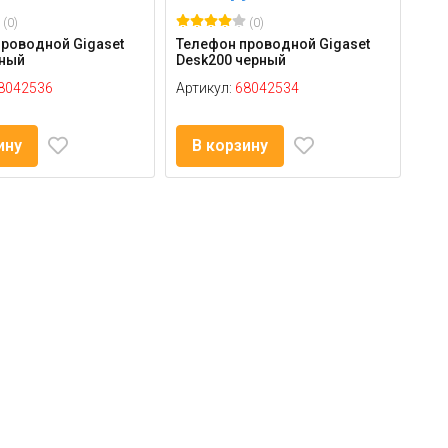
(0)
(0)
роводной Gigaset
Телефон проводной Gigaset
рный
Desk200 черный
8042536
Артикул:
68042534
ину
В корзину