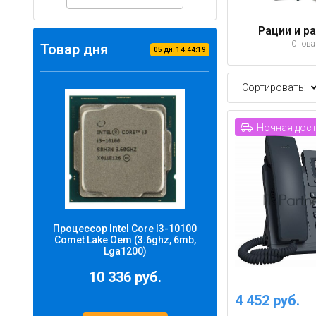
Рации и р
0 тов
Товар дня
05
дн.
14
:
44
:
18
Сортировать:
Ночная дос
Процессор Intel Core I3-10100
Comet Lake Oem (3.6ghz, 6mb,
Lga1200)
10 336 руб.
4 452 руб.