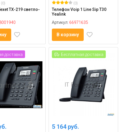
(0)
(0)
exet ТХ-219 светло-
Телефон Voip 1 Line Sip T30
Yealink
8001940
Артикул:
66971635
ину
В корзину
я доставка
Бесплатная доставка
уб.
5 164 руб.