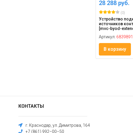
28 288 руб.
(0)
Устройство под
источников конте
[mvc-byod-extend
Артикул:
6839891
В корзину
КОНТАКТЫ
г. Краснодар, ул. Димитрова, 164
+7 (861) 992–00–50