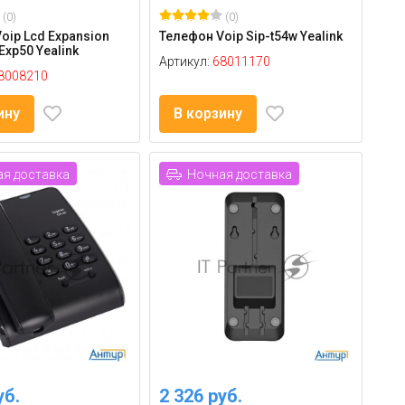
(0)
(0)
oip Lcd Expansion
Телефон Voip Sip-t54w Yealink
 Exp50 Yealink
Артикул:
68011170
8008210
ину
В корзину
я доставка
Ночная доставка
уб.
2 326 руб.