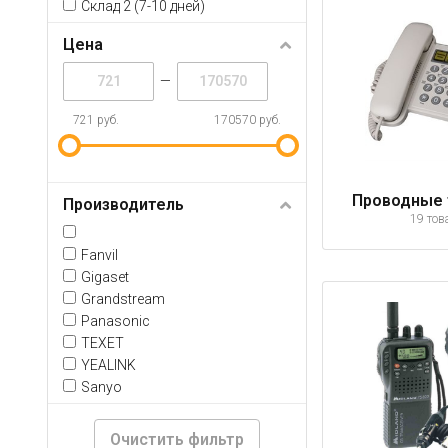
Склад 2 (7-10 дней)
Цена
—
721 руб.
170570 руб.
Проводные
Производитель
19 тов
Fanvil
Gigaset
Grandstream
Panasonic
TEXET
YEALINK
Sanyo
Очистить фильтр