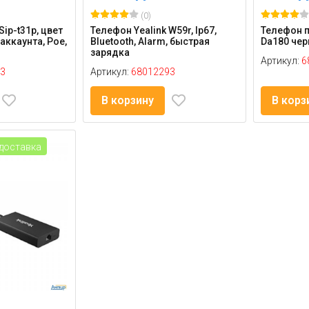
(0)
Sip-t31p, цвет
Телефон Yealink W59r, Ip67,
Телефон п
аккаунта, Poe,
Bluetooth, Alarm, быстрая
Da180 че
зарядка
Артикул:
6
3
Артикул:
68012293
В корзину
В корз
доставка