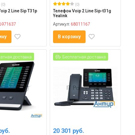
(0)
(0)
ip 2 Line Sip T31p
Телефон Voip 2 Line Sip-t31g
Yealink
6971637
Артикул:
68011167
ину
В корзину
атная доставка
Бесплатная доставка
руб.
20 301 руб.