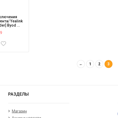
ключения
нта/ Yealink
er] Byod ...
9
←
1
2
3
РАЗДЕЛЫ
Магазин