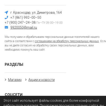
г. Краснодар, ул. Димитрова, 164
+7 (861) 992–00–50
+7 (900) 247–24–38
Пн–Пт 09:00–19:00
9920050@mail.ru
Мы получаем и обрабатываем персональные данные посетителей нашего
сайта в соответствии с
соглашением на обработку персональных данных
. Есл
вы не даете согласия на обработку своих персональных данных, вам
необходимо покинуть наш сайт.
РАЗДЕЛЫ
Магазин
Акции и новости
СОЦСЕТИ
Этот сайт использует файлы cookies для более комфортной
работы пользователя. Продолжая просмотр страниц сайта, вы