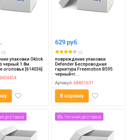
.
629 руб.
(0)
(0)
ие упаковки Oklick
повреждение упаковки
 черный 1.8м
Defender Беспроводная
 оголовье [614036]
гарнитура Freemotion B595
черный+г...
8404454
Артикул:
68401631
ину
В корзину
я доставка
Ночная доставка