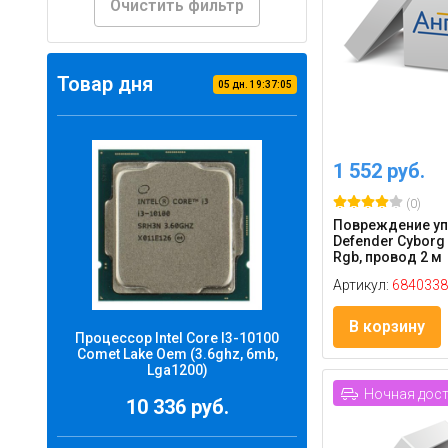
Очистить фильтр
Товар дня
05
дн.
19
:
37
:
04
1 552 руб.
(0)
Повреждение уп
Defender Cyborg 
Rgb, провод 2 м
Артикул:
6840338
В корзину
Процессор Intel Core I3-10100
Comet Lake Oem (3.6ghz, 6mb,
Lga1200)
Ночная дос
10 336 руб.