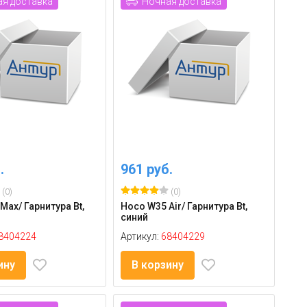
я доставка
Ночная доставка
.
961 руб.
(0)
(0)
Max/ Гарнитура Bt,
Hoco W35 Air/ Гарнитура Bt,
синий
8404224
Артикул:
68404229
ину
В корзину