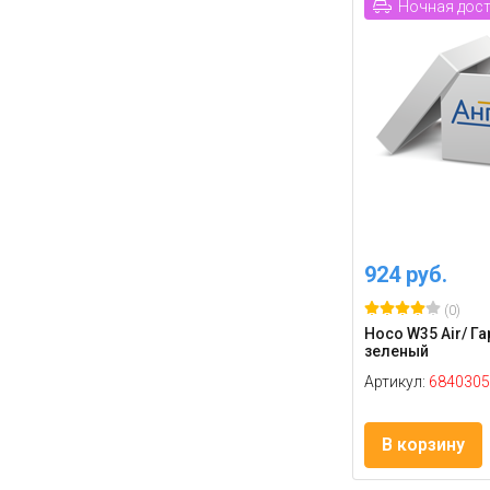
Ночная дос
924 руб.
(0)
Hoco W35 Air/ Га
зеленый
Артикул:
6840305
В корзину