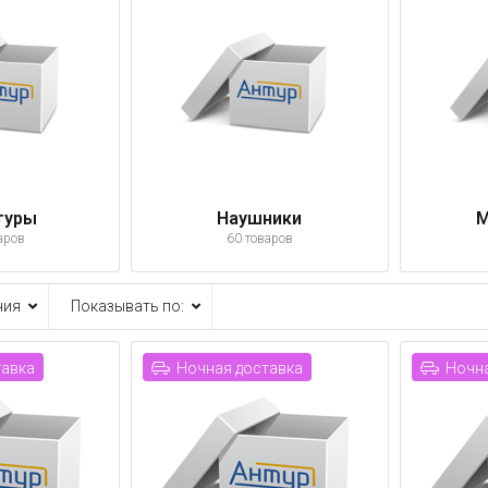
туры
Наушники
М
аров
60 товаров
ния
Показывать по:
тавка
Ночная доставка
Ночна