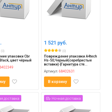
.
1 521 руб.
(0)
(0)
ние упаковки Cbr
Повреждение упаковки A4tech
Black, цвет чёрный
Hs-50,Черный(серебристые
вставки) {Гарнитура сте...
8402349
Артикул:
68402631
ину
В корзину
я доставка
Ночная доставка