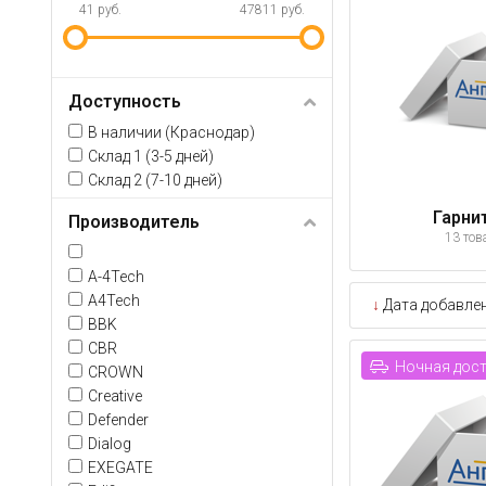
41 руб.
47811 руб.
Доступность
В наличии (Краснодар)
Склад 1 (3-5 дней)
Склад 2 (7-10 дней)
Гарни
Производитель
13 тов
A-4Tech
A4Tech
↓
Дата добавле
BBK
CBR
Ночная дос
CROWN
Creative
Defender
Dialog
EXEGATE