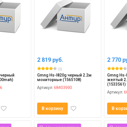
2 819 руб.
2 770 р
(0)
 черный
Gmng Hs-l820g черный 2.2м
Gmng Hs-l
400mah)
мониторные (1565108)
желтый 2
(1533561)
6
Артикул:
68403990
Артикул:
6
В корзину
В корз