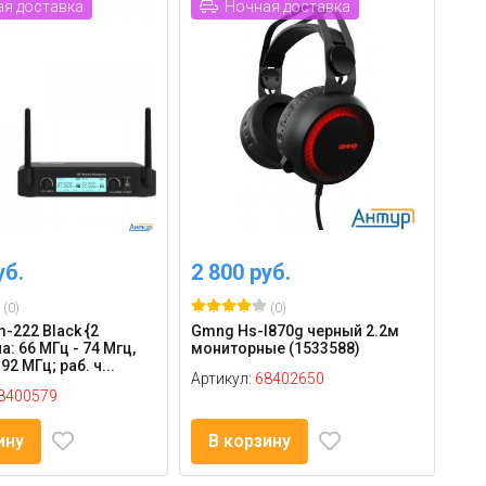
я доставка
Ночная доставка
уб.
2 800 руб.
(0)
(0)
-222 Black {2
Gmng Hs-l870g черный 2.2м
: 66 МГц - 74 Мгц,
мониторные (1533588)
92 МГц; раб. ч...
Артикул:
68402650
8400579
ину
В корзину