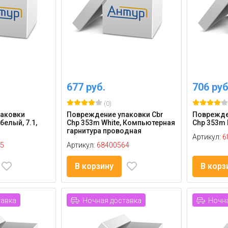
677 руб.
706 руб
(0)
аковки
Повреждение упаковки Cbr
Поврежде
белый, 7.1,
Chp 353m White, Компьютерная
Chp 353m 
гарнитура проводная
Артикул:
6
5
Артикул:
68400564
В корзину
В корз
тавка
Ночная доставка
Ночна