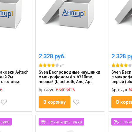
2 328 руб.
2 328 р
(0)
аковки A4tech
Sven Беспроводные наушники
Sven Бес
ный 2м
с микрофоном Ap-b710mv,
с микроф
 оголовье
черный (bluetooth, Anc, Ap...
серый (blu
6
Артикул:
68403426
Артикул:
6
В корзину
В корз
тавка
Ночная доставка
Ночна