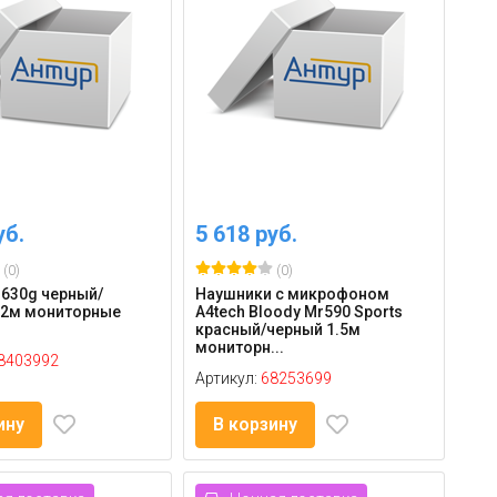
уб.
5 618 руб.
(0)
(0)
630g черный/
Наушники с микрофоном
.2м мониторные
A4tech Bloody Mr590 Sports
красный/черный 1.5м
мониторн...
8403992
Артикул:
68253699
ину
В корзину