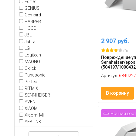
Edifier
GENIUS
Gembird
HARPER
HOCO
JBL
2 907 руб.
Jabra
LG
(0)
Logitech
Повреждение уп
MAONO
Sennheiser/epos 
(504197/1000432
Oklick
Panasonic
Артикул:
6840227
Perfeo
RITMIX
В корзину
SENNHEISER
SVEN
XIAOMI
Ночная дос
Xiaomi Mi
YEALINK