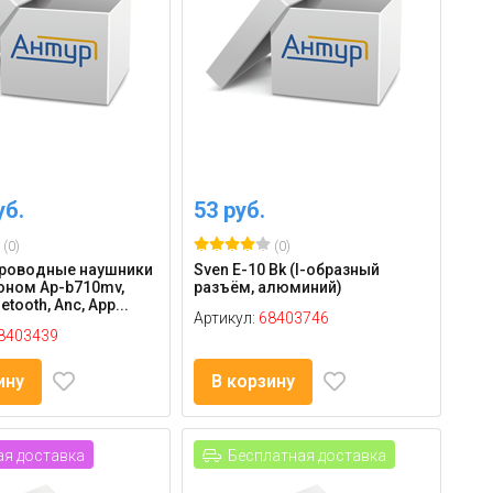
уб.
53 руб.
(0)
(0)
проводные наушники
Sven E-10 Bk (l-образный
оном Ap-b710mv,
разъём, алюминий)
etooth, Anc, App...
Артикул:
68403746
8403439
ину
В корзину
я доставка
Бесплатная доставка