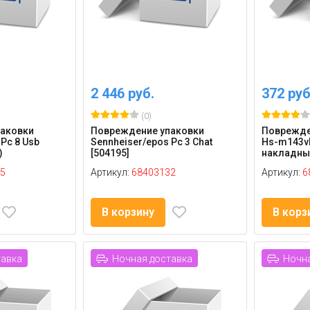
2 446 руб.
372 руб
(0)
аковки
Повреждение упаковки
Поврежден
Pc 8 Usb
Sennheiser/epos Pc 3 Chat
Hs-m143vb
)
[504195]
накладные
5
Артикул:
68403132
Артикул:
6
В корзину
В корз
тавка
Ночная доставка
Ночна