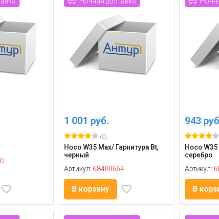
тавка
Ночная доставка
Ночна
1 001 руб.
943 руб
(0)
Hoco W35 Max/ Гарнитура Bt,
Hoco W35 
черный
серебро
0
Артикул:
68400664
Артикул:
6
В корзину
В корз