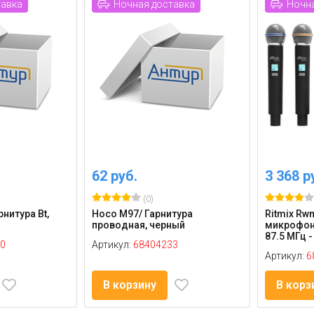
тавка
Ночная доставка
Ночна
62 руб.
3 368 р
(0)
рнитура Bt,
Hoco M97/ Гарнитура
Ritmix Rwm
проводная, черный
микрофона
87.5 МГц - 
0
Артикул:
68404233
Артикул:
6
В корзину
В корз