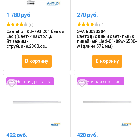
1 780 руб.
270 руб.
(0)
(0)
Camelion Kd-793 C01 белый
ЭРА Б0033304
Led ((Свет-к настол.,6
Светодиодный светильник
Вт,зажим-
линейный Lled-01-08w-6500
струбцина,230В,се...
w {длина 572 мм}
В корзину
В корзину
Ночная доставка
Ночная доставка
422 руб.
420 руб.