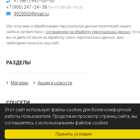
+7 (861) 992–00–50
+7 (900) 247–24–38
Пн–Пт 09:00–19:00
9920050@mail.ru
Мы получаем и обрабатываем персональные данные посетителей нашего
сайта в соответствии с
соглашением на обработку персональных данных
. Есл
вы не даете согласия на обработку своих персональных данных, вам
необходимо покинуть наш сайт.
РАЗДЕЛЫ
Магазин
Акции и новости
СОЦСЕТИ
Этот сайт использует файлы cookies для более комфортной
работы пользователя. Продолжая просмотр страниц сайта, вы
соглашаетесь с использованием файлов cookies.
Фильтры
0
Принять условия