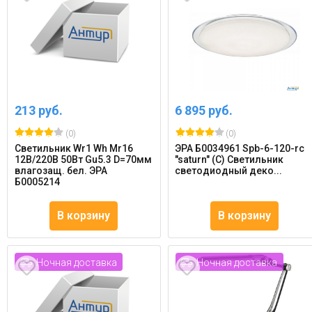
213 руб.
6 895 руб.
(0)
(0)
Светильник Wr1 Wh Mr16
ЭРА Б0034961 Spb-6-120-rc
12В/220В 50Вт Gu5.3 D=70мм
"saturn" (С) Светильник
влагозащ. бел. ЭРА
светодиодный деко...
Б0005214
В корзину
В корзину
Ночная доставка
Ночная доставка