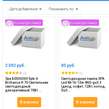
↓
Дата добавления
Показывать по:
Ночная доставка
Ночная доставка
2 092 руб.
85 руб.
(0)
(0)
Эра Б0036369 Spb-6
Светодиодная лампа ЭРА
Brilliance R 70 Светильник
Led Mr16-12w-860-gu5.3
светодиодный
(диод, софит, 12Вт, холод,
декоративный 70Вт ...
Gu5....
В корзину
В корзину