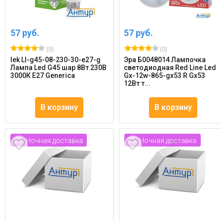
57 руб.
57 руб.
(0)
(0)
Iek Ll-g45-08-230-30-e27-g
Эра Б0048014 Лампочка
Лампа Led G45 шар 8Вт 230В
светодиодная Red Line Led
3000К E27 Generica
Gx-12w-865-gx53 R Gx53
12Вт т...
В корзину
В корзину
Ночная доставка
Ночная доставка