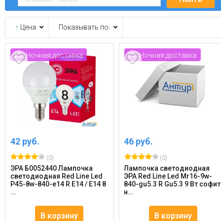
↑
Цена
Показывать по:
Ночная доставка
Ночная доставка
42 руб.
46 руб.
(0)
(0)
ЭРА Б0052440 Лампочка
Лампочка светодиодная
светодиодная Red Line Led
ЭРА Red Line Led Mr16-9w-
P45-8w-840-e14 R E14 / Е14 8
840-gu5.3 R Gu5.3 9 Вт софит
...
н...
В корзину
В корзину