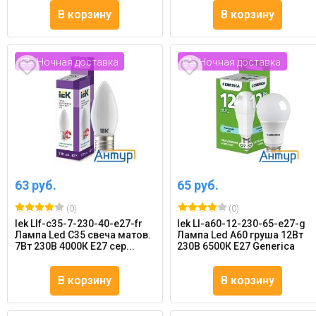
В корзину
В корзину
Ночная доставка
Ночная доставка
63 руб.
65 руб.
(0)
(0)
Iek Llf-c35-7-230-40-e27-fr
Iek Ll-a60-12-230-65-e27-g
Лампа Led C35 свеча матов.
Лампа Led A60 груша 12Вт
7Вт 230В 4000К E27 сер...
230В 6500К E27 Generica
В корзину
В корзину