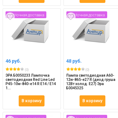
Ночная доставка
Ночная доставка
46 руб.
48 руб.
(0)
(0)
ЭРА Б0050233 Лампочка
Лампа светодиодная A60-
светодиодная Red Line Led
12w-865-e27 R (диод груша
P45-10w-840-e14 R Е14 / E14
12Вт холод. E27) Эра
1...
Б0045325
В корзину
В корзину