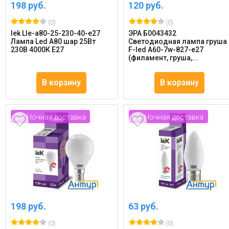
198 руб.
120 руб.
(0)
(0)
Iek Lle-a80-25-230-40-e27
ЭРА Б0043432
Лампа Led A80 шар 25Вт
Светодиодная лампа груша
230В 4000К E27
F-led A60-7w-827-e27
(филамент, груша,...
В корзину
В корзину
Ночная доставка
Ночная доставка
198 руб.
63 руб.
(0)
(0)