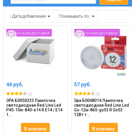
↓
Дата добавления
Показывать по:
Ночная доставка
Ночная доставка
46 руб.
57 руб.
(0)
(0)
ЭРА Б0050233 Лампочка
Эра Б0048014 Лампочка
светодиодная Red Line Led
светодиодная Red Line Led
P45-10w-840-e14 R Е14 / E14
Gx-12w-865-gx53 R Gx53
1...
12Вт т...
В корзину
В корзину