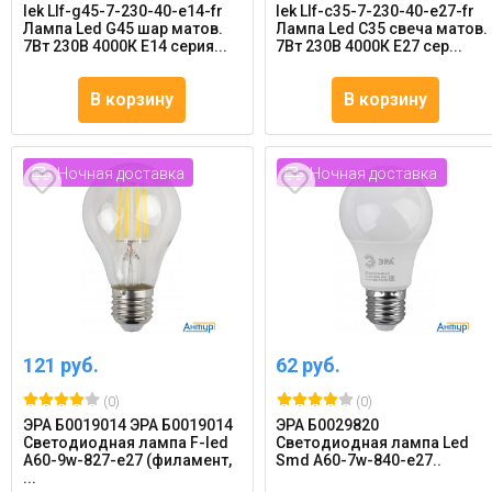
Iek Llf-g45-7-230-40-e14-fr
Iek Llf-c35-7-230-40-e27-fr
Лампа Led G45 шар матов.
Лампа Led C35 свеча матов.
7Вт 230В 4000К E14 серия...
7Вт 230В 4000К E27 сер...
В корзину
В корзину
Ночная доставка
Ночная доставка
121 руб.
62 руб.
(0)
(0)
ЭРА Б0019014 ЭРА Б0019014
ЭРА Б0029820
Светодиодная лампа F-led
Светодиодная лампа Led
A60-9w-827-e27 (филамент,
Smd A60-7w-840-e27..
...