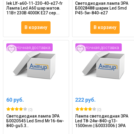
Iek Llf-a60-11-230-40-e27-fr
Светодиодная лампа ЭРА
Лампа Led A60 шар матов.
Б0028488 шарик Led Smd
11Вт 230В 4000К E27 сер...
P45-5w-840-e27
В корзину
В корзину
Ночная доставка
Ночная доставка
60 руб.
222 руб.
(0)
(0)
Светодиодная лампа ЭРА
Лампа светодиодная ЭРА
Б0020545 Led Smd Mr16-6w-
Led T8-24w-840-g13-
840-gu5.3..
1500mm | Б0033006 | ЭРА