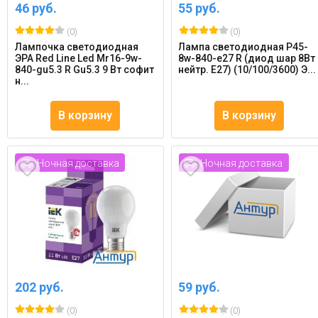
46 руб.
55 руб.
(0)
(0)
Лампочка светодиодная
Лампа светодиодная P45-
ЭРА Red Line Led Mr16-9w-
8w-840-e27 R (диод шар 8Вт
840-gu5.3 R Gu5.3 9 Вт софит
нейтр. E27) (10/100/3600) Э...
н...
В корзину
В корзину
Ночная доставка
Ночная доставка
202 руб.
59 руб.
(0)
(0)