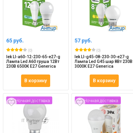
65 руб.
57 руб.
(0)
(0)
Iek Ll-a60-12-230-65-e27-g
Iek Ll-g45-08-230-30-e27-g
Лампа Led A60 груша 12Вт
Лампа Led G45 шар 8Вт 230В
230В 6500К E27 Generica
3000К E27 Generica
В корзину
В корзину
Ночная доставка
Ночная доставка