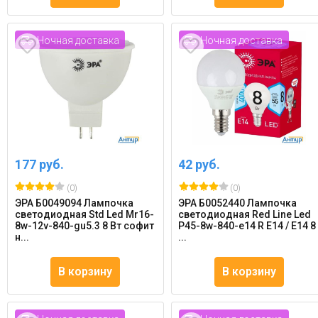
Ночная доставка
Ночная доставка
177 руб.
42 руб.
(0)
(0)
ЭРА Б0049094 Лампочка
ЭРА Б0052440 Лампочка
светодиодная Std Led Mr16-
светодиодная Red Line Led
8w-12v-840-gu5.3 8 Вт софит
P45-8w-840-e14 R E14 / Е14 8
н...
...
В корзину
В корзину