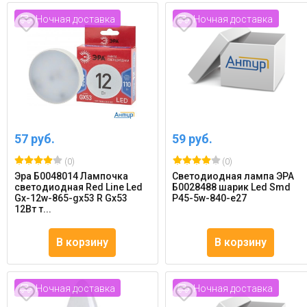
Ночная доставка
Ночная доставка
57 руб.
59 руб.
(0)
(0)
Эра Б0048014 Лампочка
Светодиодная лампа ЭРА
светодиодная Red Line Led
Б0028488 шарик Led Smd
Gx-12w-865-gx53 R Gx53
P45-5w-840-e27
12Вт т...
В корзину
В корзину
Ночная доставка
Ночная доставка