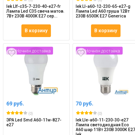
(0)
(0)
Iek Llf-c35-7-230-40-e27-fr
Iek Ll-a60-12-230-65-e27-g
Лампа Led C35 свеча матов.
Лампа Led A60 груша 12Вт
7Вт 230В 4000К E27 сер...
230В 6500К E27 Generica
В корзину
В корзину
Ночная доставка
Ночная доставка
69 руб.
70 руб.
(0)
(0)
ЭРА Led Smd A60-11w-827-
Iek Lle-a60-11-230-30-e27
e27
Лампа светодиодная Eco
A60 шар 11Вт 230В 3000К E2
Iek