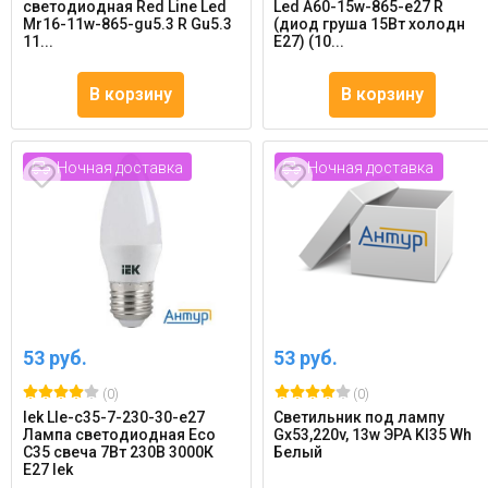
светодиодная Red Line Led
Led A60-15w-865-e27 R
Mr16-11w-865-gu5.3 R Gu5.3
(диод груша 15Вт холодн
11...
E27) (10...
В корзину
В корзину
Ночная доставка
Ночная доставка
53 руб.
53 руб.
(0)
(0)
Iek Lle-c35-7-230-30-e27
Светильник под лампу
Лампа светодиодная Eco
Gx53,220v, 13w ЭРА Kl35 Wh
C35 свеча 7Вт 230В 3000К
Белый
E27 Iek