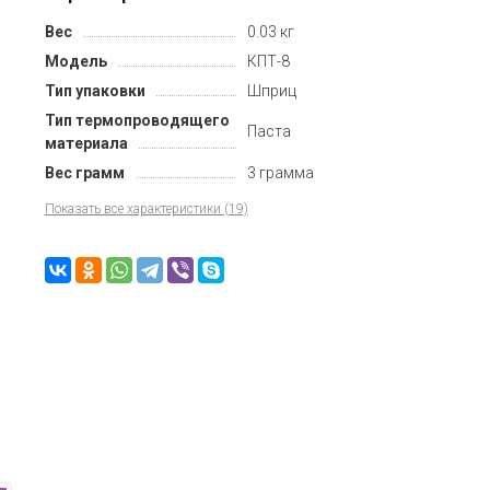
Вес
0.03 кг
Модель
КПТ-8
Тип упаковки
Шприц
Тип термопроводящего
Паста
материала
Вес грамм
3 грамма
Показать все характеристики (19)