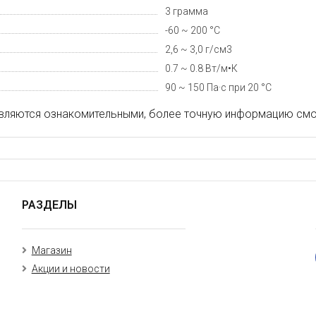
3 грамма
-60 ~ 200 °C
2,6 ~ 3,0 г/см3
0.7 ~ 0.8 Вт/м•К
90 ~ 150 Па·с при 20 °C
вляются ознакомительными, более точную информацию смот
РАЗДЕЛЫ
Магазин
Акции и новости