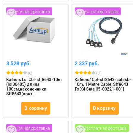
Ночная доставка
Ночная доставка
3 528 руб.
2 337 руб.
(0)
(0)
Кабель Lsi Cbl-sff8643-10m
Кабель/ Cbl-sff8643-satasb-
(lsi00405) длина
10m, 1 Metre Cable, Sff8643
100см,наконечники:
To X4 Sata [l5-00221-001]
Sff8643(конт...
В корзину
В корзину
Ночная доставка
Бесплатная доставка