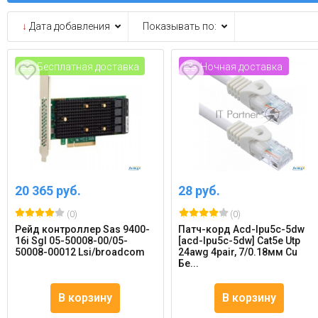
↓
Дата добавления
Показывать по:
Бесплатная доставка
Ночная доставка
20 365 руб.
28 руб.
(0)
(0)
Рейд контроллер Sas 9400-
Патч-корд Acd-lpu5c-5dw
16i Sgl 05-50008-00/05-
[acd-lpu5c-5dw] Cat5e Utp
50008-00012 Lsi/broadcom
24awg 4pair, 7/0.18мм Cu
Бе...
В корзину
В корзину