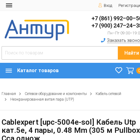
Вход
Регистрац
+7 (861) 992–00–5
+7 (900) 247–24–3
Пн–Пт 09:00–19:
Заказать звоно
Найти
Каталог товаров
Главная
Сетевое оборудование и компоненты
Кабель сетевой
Неэкранированная витая пара (UTP)
Cablexpert [upc-5004e-sol] Кабель Utp
кат.5e, 4 пары, 0.48 Mm (305 м Pullbox
Cca однож.