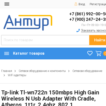
Вход
Регистрац
+7 (861) 992–00–5
+7 (900) 247–24–3
Пн–Пт 09:00–19:
Заказать звоно
Найти
Каталог товаров
Главная
Сетевое оборудование и компоненты
Сетевове оборудование
WiFi адаптеры
Tp-link Tl-wn722n 150mbps High Gain
Wireless N Usb Adapter With Cradle,
Atheros, 1t1r, 2.4ghz, 802.1