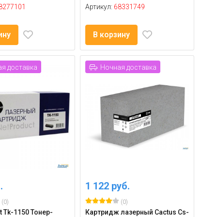
8277101
Артикул:
68331749
ину
В корзину
я доставка
Ночная доставка
.
1 122 руб.
(0)
(0)
t Tk-1150 Тонер-
Картридж лазерный Cactus Cs-