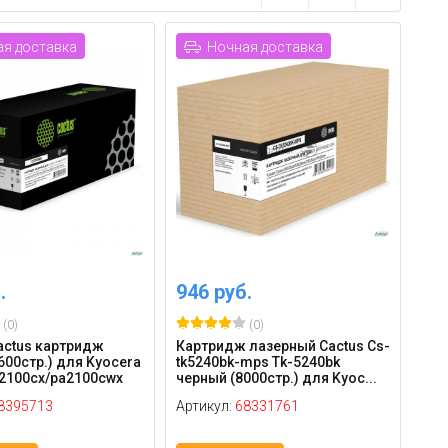
я доставка
Ночная доставка
.
946 руб.
(0)
(0)
actus картридж
Картридж лазерный Cactus Cs-
600стр.) для Kyocera
tk5240bk-mps Tk-5240bk
2100cx/pa2100cwx
черный (8000стр.) для Kyoc...
8395713
Артикул:
68331761