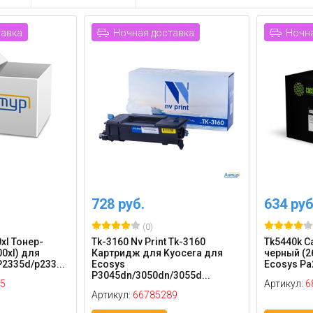
тавка
Ночная доставка
Ночна
728 руб.
634 руб
(0)
0xl Тонер-
Tk-3160 Nv Print Tk-3160
Tk5440k C
0xl) для
Картридж для Kyocera для
черный (2
2335d/p233...
Ecosys
Ecosys Pa
P3045dn/3050dn/3055d...
5
Артикул:
6
Артикул:
66785289