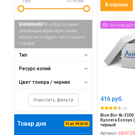
0 руб.
24766 руб.
В корзину
ВНИМАНИЕ!
В отбор по ниже
Ночная дос
указанным характеристикам
может не попадать часть нового
товара!
Тип
Ресурс копий
Цвет тонера / чернил
416 руб.
Очистить фильтр
(0)
Bion Bcr-tk-330
Kyocera Ecosys (
Товар дня
05
дн.
08
:
26
:
42
черный
Артикул:
6839729