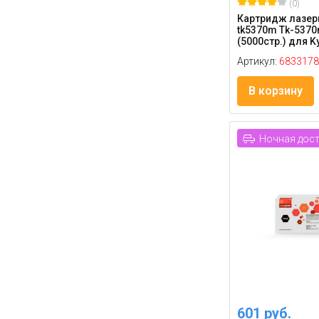
(0)
Картридж лазерн
tk5370m Tk-537
(5000стр.) для Ky
Артикул:
6833178
В корзину
Ночная дос
601 руб.