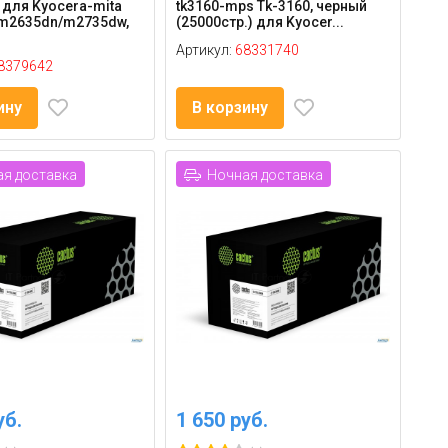
для Kyocera-mita
tk3160-mps Tk-3160, черный
m2635dn/m2735dw,
(25000стр.) для Kyocer...
Артикул:
68331740
8379642
ину
В корзину
я доставка
Ночная доставка
уб.
1 650 руб.