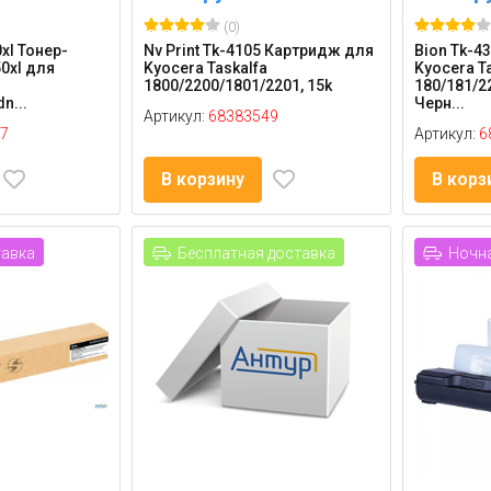
(0)
0xl Тонер-
Nv Print Tk-4105 Картридж для
Bion Tk-4
0xl для
Kyocera Taskalfa
Kyocera T
1800/2200/1801/2201, 15k
180/181/22
n...
Черн...
Артикул:
68383549
7
Артикул:
6
В корзину
В корз
тавка
Бесплатная доставка
Ночна