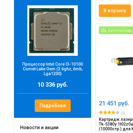
В корзину
Бесплатная 
Процессор Intel Core I3-10100
Comet Lake Oem (3.6ghz, 6mb,
Lga1200)
10 336 руб.
21 451 руб.
Подробнее
(0)
Картридж лазер
Tk-5380y 1t02z0
Новости и акции
(10000стр.) для K