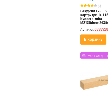
(0)
Easyprint Tk-115
картридж Lk-115
Kyocera-mita
M2135dn/m2635d
Артикул:
6838328
В корзину
Ночная дос