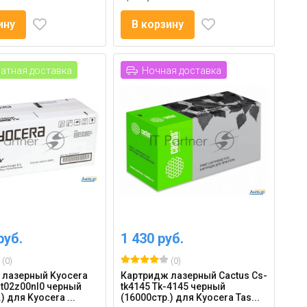
ину
В корзину
атная доставка
Ночная доставка
руб.
1 430 руб.
(0)
(0)
 лазерный Kyocera
Картридж лазерный Cactus Cs-
1t02z00nl0 черный
tk4145 Tk-4145 черный
) для Kyocera ...
(16000стр.) для Kyocera Tas...