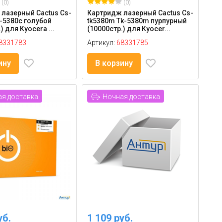
(0)
(0)
лазерный Cactus Cs-
Картридж лазерный Cactus Cs-
k-5380c голубой
tk5380m Tk-5380m пурпурный
) для Kyocera ...
(10000стр.) для Kyocer...
8331783
Артикул:
68331785
ину
В корзину
я доставка
Ночная доставка
уб.
1 109 руб.