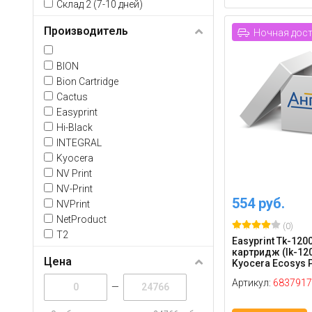
Склад 2 (7-10 дней)
Производитель
Ночная дос
BION
Bion Cartridge
Cactus
Easyprint
Hi-Black
INTEGRAL
Kyocera
NV Print
NV-Print
554 руб.
NVPrint
NetProduct
(0)
T2
Easyprint Tk-120
картридж (lk-120
Цена
Kyocera Ecosys P
Артикул:
6837917
—