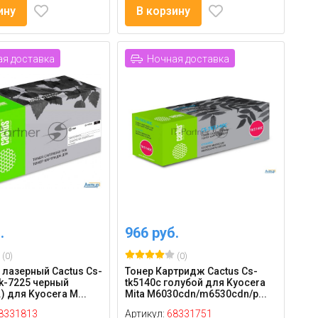
ину
В корзину
я доставка
Ночная доставка
.
966 руб.
(0)
(0)
лазерный Cactus Cs-
Тонер Картридж Cactus Cs-
Tk-7225 черный
tk5140c голубой для Kyocera
) для Kyocera M...
Mita M6030cdn/m6530cdn/p...
8331813
Артикул:
68331751