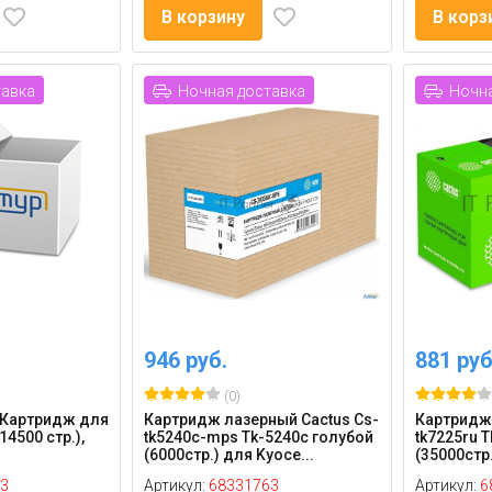
В корзину
В корз
тавка
Ночная доставка
Ночна
946 руб.
881 руб
(0)
0 Картридж для
Картридж лазерный Cactus Cs-
Картридж 
14500 стр.),
tk5240c-mps Tk-5240c голубой
tk7225ru 
(6000стр.) для Kyoce...
(35000стр.
3
Артикул:
68331763
Артикул:
6