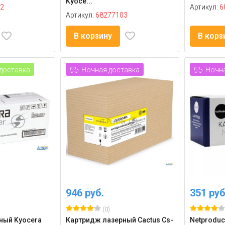
Kyoce...
2
Артикул:
6
Артикул:
68277103
В корзину
В корз
доставка
Ночная доставка
Ночна
946 руб.
351 руб
(0)
ный Kyocera
Картридж лазерный Cactus Cs-
Netproduc