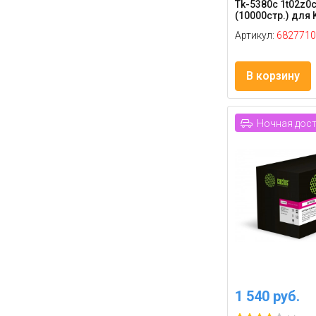
Tk-5380c 1t02z0
(10000стр.) для 
Артикул:
6827710
В корзину
Ночная дос
1 540 руб.