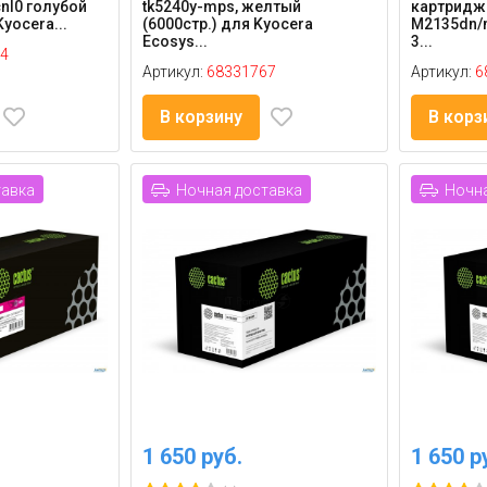
cnl0 голубой
tk5240y-mps, желтый
картридж 
Kyocera...
(6000стр.) для Kyocera
M2135dn/
Ecosys...
3...
4
Артикул:
68331767
Артикул:
6
В корзину
В корз
тавка
Ночная доставка
Ночна
1 650 руб.
1 650 р