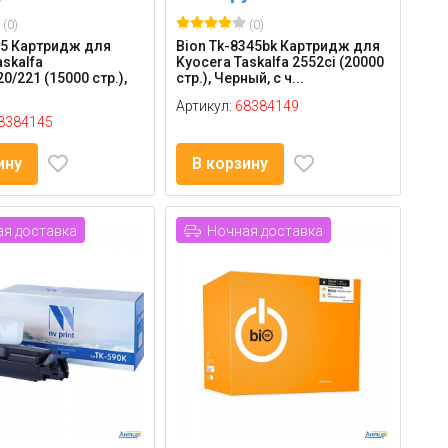
(0)
(0)
35 Картридж для
Bion Tk-8345bk Картридж для
askalfa
Kyocera Taskalfa 2552ci (20000
0/221 (15000 стр.),
стр.), Черный, с ч...
Артикул:
68384149
8384145
ину
В корзину
я доставка
Ночная доставка