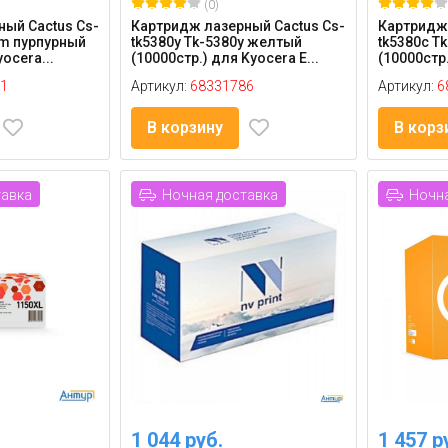
(0)
ый Cactus Cs-
Картридж лазерный Cactus Cs-
Картридж 
0m пурпурный
tk5380y Tk-5380y желтый
tk5380c T
ocera...
(10000стр.) для Kyocera E...
(10000стр.
1
Артикул:
68331786
Артикул:
6
В корзину
В корз
тавка
Ночная доставка
Ночна
1 044 руб.
1 457 р