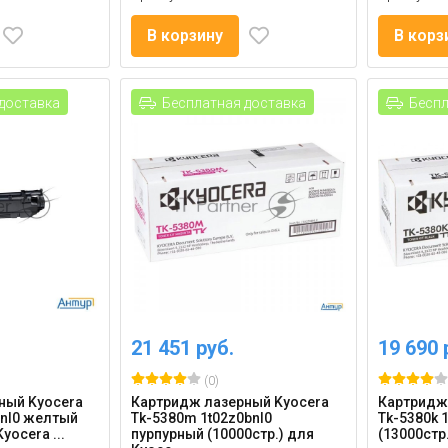
В корзину
В корз
доставка
Бесплатная доставка
Беспл
21 451 руб.
19 690 
(0)
ный Kyocera
Картридж лазерный Kyocera
Картридж
anl0 желтый
Tk-5380m 1t02z0bnl0
Tk-5380k 
yocera ...
пурпурный (10000стр.) для
(13000стр.