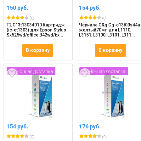
150 руб.
154 руб.
(0)
(0)
T2 C13t13034010 Картридж
Чернила G&g Gg-c13t00s44a
(ic-et1303) для Epson Stylus
желтый70мл для L1110,
Sx525wd/office B42wd/bx...
L3151, L3100, L3101, L311...
В корзину
В корзину
Ночная доставка
Ночная доставка
154 руб.
176 руб.
(0)
(0)