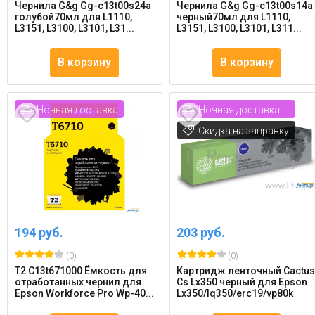
Чернила G&g Gg-c13t00s24a
Чернила G&g Gg-c13t00s14a
голубой70мл для L1110,
черный70мл для L1110,
L3151, L3100, L3101, L31...
L3151, L3100, L3101, L311...
В корзину
В корзину
Ночная доставка
Ночная доставка
Скидка на заправку
194 руб.
203 руб.
(0)
(0)
T2 C13t671000 Ёмкость для
Картридж ленточный Cactu
отработанных чернил для
Cs Lx350 черный для Epson
Epson Workforce Pro Wp-40...
Lx350/lq350/erc19/vp80k