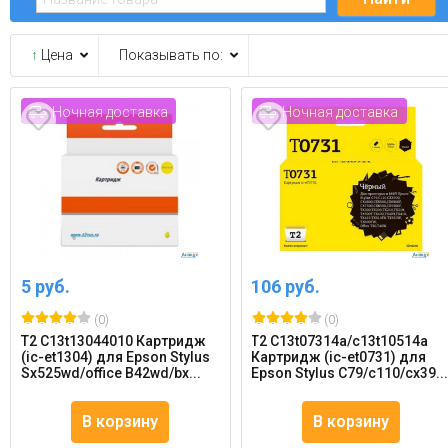
↑
Цена
Показывать по:
Ночная доставка
Ночная доставка
5 руб.
106 руб.
(0)
(0)
T2 C13t13044010 Картридж
T2 C13t07314a/c13t10514a
(ic-et1304) для Epson Stylus
Картридж (ic-et0731) для
Sx525wd/office B42wd/bx...
Epson Stylus C79/c110/cx39..
В корзину
В корзину