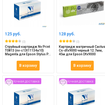
125 руб.
128 руб.
(0)
(0)
Струйный картридж Nv Print
Картридж матричный Cactu
T0813 (nv-c13t11134a10)
Cs-dfx9000 черный 12.7мм,
Magenta для Epson Stylus P...
45м для Epson Dfx9000
В корзину
В корзину
Ночная доставка
Ночная доставка