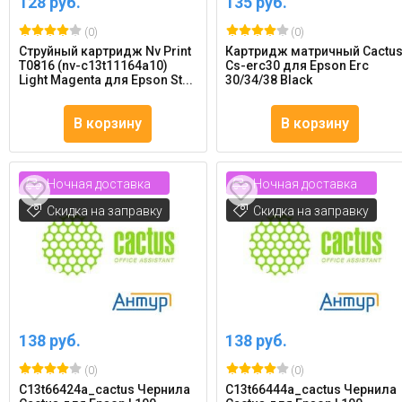
128 руб.
135 руб.
(0)
(0)
Струйный картридж Nv Print
Картридж матричный Cactu
T0816 (nv-c13t11164a10)
Cs-erc30 для Epson Erc
Light Magenta для Epson St...
30/34/38 Black
В корзину
В корзину
Ночная доставка
Ночная доставка
Скидка на заправку
Скидка на заправку
138 руб.
138 руб.
(0)
(0)
C13t66424a_cactus Чернила
C13t66444a_cactus Чернила