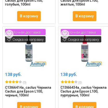
Cactus для Epson L100,
Cactus для Epson L100,
голубые, 100ml
желтые, 100ml
В корзину
В корзину
Ночная доставка
Ночная доставка
Скидка на заправку
Скидка на заправку
138 руб.
138 руб.
(0)
(0)
C13t66414a_cactus Чернила
C13t66434a_cactus Чернила
Cactus для Epson L100,
Cactus для Epson L100,
черные, 100ml
пурпурные, 100ml
В корзину
В корзину