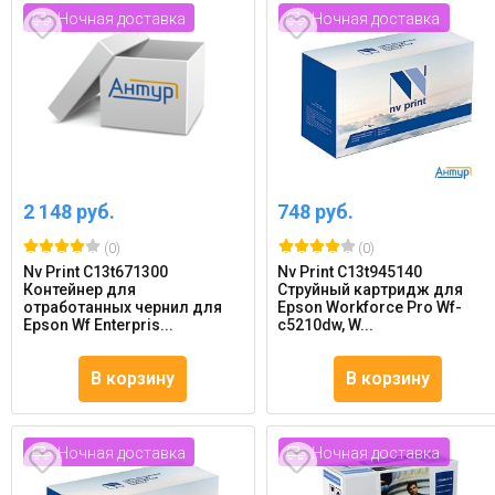
Ночная доставка
Ночная доставка
2 148 руб.
748 руб.
(0)
(0)
Nv Print C13t671300
Nv Print C13t945140
Контейнер для
Струйный картридж для
отработанных чернил для
Epson Workforce Pro Wf-
Epson Wf Enterpris...
c5210dw, W...
В корзину
В корзину
Ночная доставка
Ночная доставка