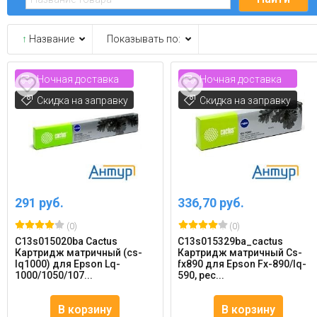
↑
Название
Показывать по:
Ночная доставка
Ночная доставка
Скидка на заправку
Скидка на заправку
291 руб.
336,70 руб.
(0)
(0)
C13s015020ba Cactus
C13s015329ba_cactus
Картридж матричный (cs-
Картридж матричный Cs-
lq1000) для Epson Lq-
fx890 для Epson Fx-890/lq-
1000/1050/107...
590, рес...
В корзину
В корзину