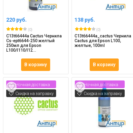
220 руб.
138 руб.
(0)
(0)
C13t66444a Cactus Чернила
C13t66444a_cactus Чернила
Cs-ept6644-250 желтый
Cactus для Epson L100,
250мл для Epson
желтые, 100ml
L100/l110/l12...
В корзину
В корзину
Ночная доставка
Ночная доставка
Скидка на заправку
Скидка на заправку