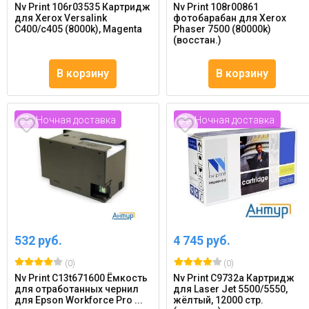
Nv Print 106r03535 Картридж
Nv Print 108r00861
для Xerox Versalink
фотобарабан для Xerox
C400/c405 (8000k), Magenta
Phaser 7500 (80000k)
(восстан.)
В корзину
В корзину
Ночная доставка
Ночная доставка
532 руб.
4 745 руб.
(0)
(0)
Nv Print C13t671600 Ёмкость
Nv Print C9732a Картридж
для отработанных чернил
для Laser Jet 5500/5550,
для Epson Workforce Pro ...
жёлтый, 12000 стр.