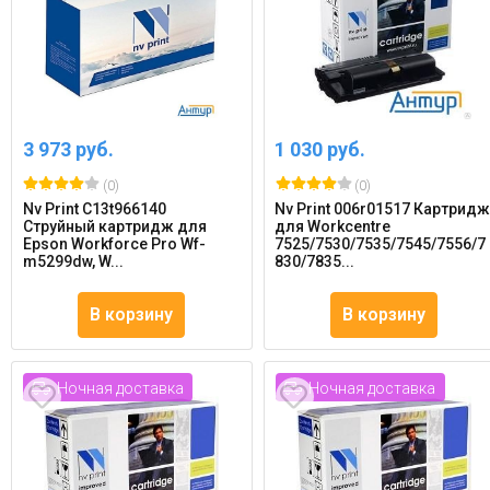
3 973 руб.
1 030 руб.
(0)
(0)
Nv Print C13t966140
Nv Print 006r01517 Картрид
Струйный картридж для
для Workcentre
Epson Workforce Pro Wf-
7525/7530/7535/7545/7556/7
m5299dw, W...
830/7835...
В корзину
В корзину
Ночная доставка
Ночная доставка