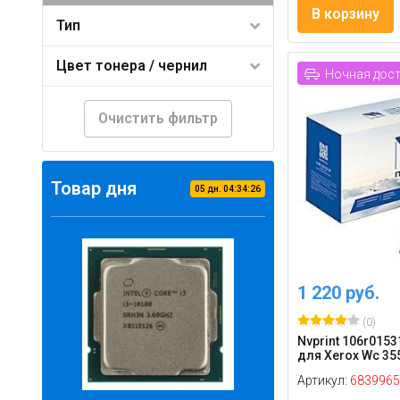
В корзину
Тип
Цвет тонера / чернил
Ночная дос
Очистить фильтр
Товар дня
05
дн.
04
:
34
:
25
1 220 руб.
(0)
Nvprint 106r015
для Xerox Wc 355
Артикул:
6839965