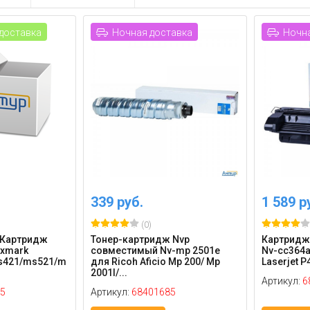
доставка
Ночная доставка
Ночна
339 руб.
1 589 р
(0)
0 Картридж
Тонер-картридж Nvp
Картридж
exmark
совместимый Nv-mp 2501e
Nv-cc364a
s421/ms521/m
для Ricoh Aficio Mp 200/ Mp
Laserjet P
2001l/...
Артикул:
6
5
Артикул:
68401685