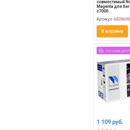
совместимый Nv
Magenta для Xero
c7000...
Артикул:
6839699
В корзину
Ночная дос
1 109 руб.