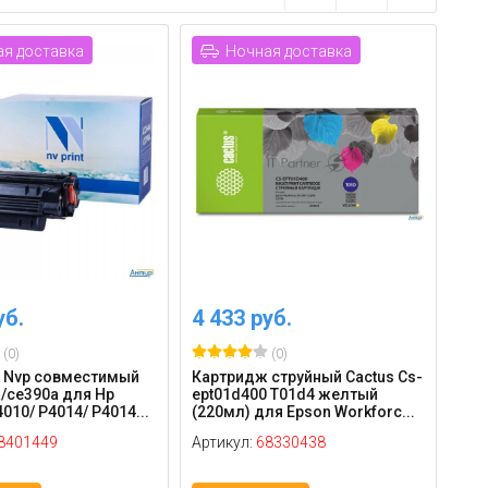
я доставка
Ночная доставка
уб.
4 433 руб.
(0)
(0)
 Nvp совместимый
Картридж струйный Cactus Cs-
/ce390a для Hp
ept01d400 T01d4 желтый
4010/ P4014/ P4014...
(220мл) для Epson Workforc...
8401449
Артикул:
68330438