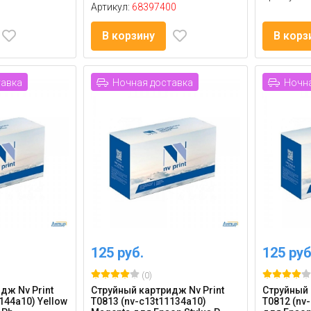
Артикул:
68397400
В корзину
В корз
тавка
Ночная доставка
Ночна
125 руб.
125 руб
(0)
дж Nv Print
Струйный картридж Nv Print
Струйный 
144a10) Yellow
T0813 (nv-c13t11134a10)
T0812 (nv