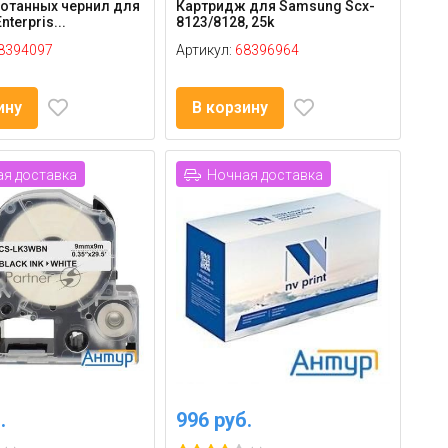
отанных чернил для
Картридж для Samsung Scx-
nterpris...
8123/8128, 25k
8394097
Артикул:
68396964
ину
В корзину
я доставка
Ночная доставка
.
996 руб.