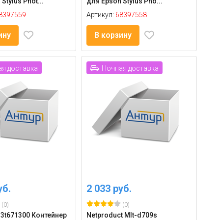
Stylus Phot...
для Epson Stylus Pho...
8397559
Артикул:
68397558
ину
В корзину
я доставка
Ночная доставка
уб.
2 033 руб.
(0)
(0)
C13t671300 Контейнер
Netproduct Mlt-d709s