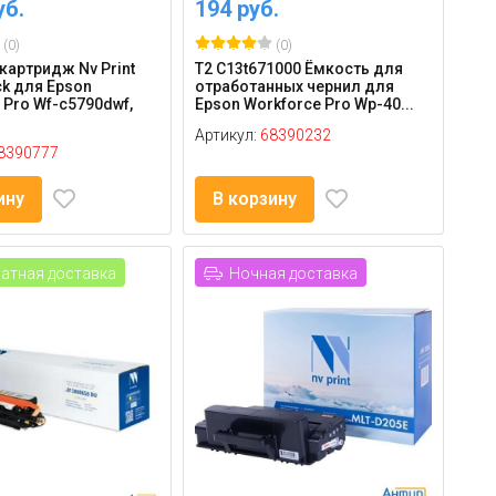
уб.
194 руб.
(0)
(0)
картридж Nv Print
T2 C13t671000 Ёмкость для
ck для Epson
отработанных чернил для
 Pro Wf-c5790dwf,
Epson Workforce Pro Wp-40...
Артикул:
68390232
8390777
ину
В корзину
атная доставка
Ночная доставка