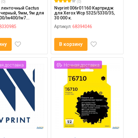
(0)
(0)
 ленточный Cactus
Nvprint 006r01160 Картридж
 черный, 9мм, 9м для
для Xerox Wcp 5325/5330/35,
0/lw400/lw7...
30 000 к.
8330985
Артикул:
68394046
ину
В корзину
я доставка
Ночная доставка