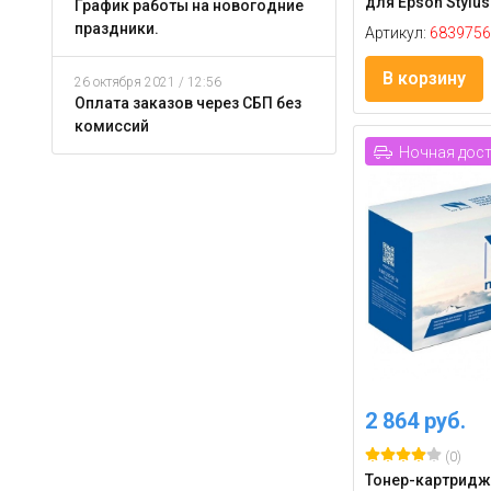
для Epson Stylus 
График работы на новогодние
праздники.
Артикул:
6839756
В корзину
26 октября 2021 / 12:56
Оплата заказов через СБП без
комиссий
Ночная дос
2 864 руб.
(0)
Тонер-картридж