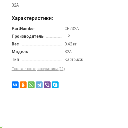
32A
Характеристики:
PartNamber
CF232A
Производитель
HP
Вес
0.42 кг
Модель
32A
Тип
Картридж
Показать все характеристики (22)