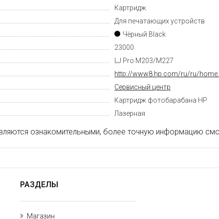
Картридж
Для печатающих устройств
Чёрный Black
23000
LJ Pro M203/M227
http://www8.hp.com/ru/ru/home.
Cервисный центр
Картридж фотобарабана HP
Лазерная
вляются ознакомительными, более точную информацию смот
РАЗДЕЛЫ
Магазин