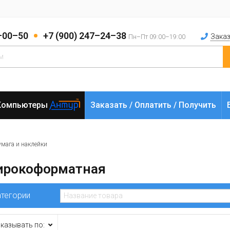
2–00–50
+7 (900) 247–24–38
Заказ
Пн–Пт 09:00–19:00
Компьютеры
Заказать / Оплатить / Получить
умага и наклейки
ирокоформатная
атегории
казывать по: