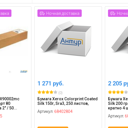
тавка
Ночная доставка
Ночна
1 271 руб.
2 205 р
(0)
0l90002mc
Бумага Xerox Colorprint Coated
Бумага Xer
рт 80
Silk 150г, Sra3, 250 листов,
Silk 200 г
2" / 50...
кратно 4 
Артикул:
68402804
5
Артикул:
6