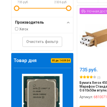
735 руб.
2326 руб.
Ночная дос
Производитель
Xerox
Очистить фильтр
Товар дня
05
дн.
14
:
09
:
54
735 руб.
(0)
Бумага Xerox 45
Марафон Станда
0.610х50м втулка 
Артикул:
6810071