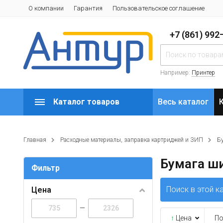
О компании
Гарантия
Пользовательское соглашение
+7 (861) 99
Например:
Принтер
Каталог товаров
Весь каталог
Главная
Расходные материалы, заправка картриджей и ЗИП
Б
Бумага ш
Фильтр
Поиск в этой к
Цена
—
↑
Цена
По