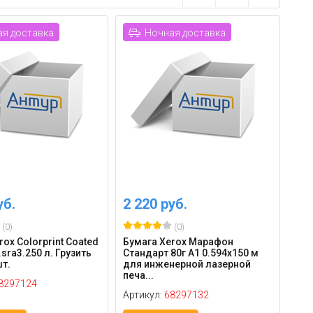
я доставка
Ночная доставка
уб.
2 220 руб.
(0)
(0)
ox Colorprint Coated
Бумага Xerox Марафон
р.sra3.250 л. Грузить
Стандарт 80г A1 0.594x150 м
шт.
для инженерной лазерной
печа...
8297124
Артикул:
68297132