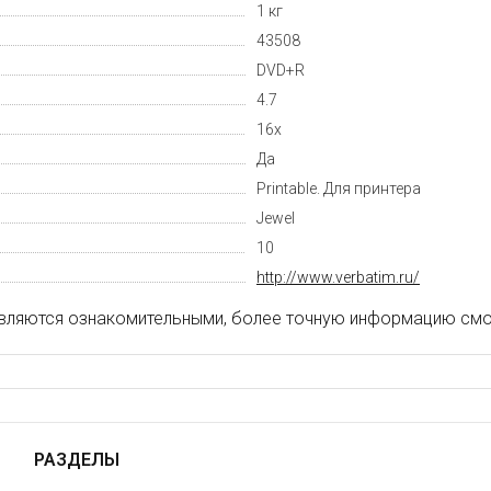
1 кг
43508
DVD+R
4.7
16x
Да
Printable. Для принтера
Jewel
10
http://www.verbatim.ru/
вляются ознакомительными, более точную информацию смот
РАЗДЕЛЫ