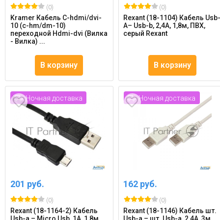
(0)
(0)
Kramer Кабель C-hdmi/dvi-
Rexant (18-1104) Кабель Usb
10 (c-hm/dm-10)
А– Usb-b, 2,4А, 1,8м, ПВХ,
переходной Hdmi-dvi (Вилка
серый Rexant
- Вилка) ...
В корзину
В корзину
Ночная доставка
Ночная доставка
201 руб.
162 руб.
(0)
(0)
Rexant (18-1164-2) Кабель
Rexant (18-1146) Кабель шт.
Usb-a – Micro Usb, 1А, 1,8м,
Usb-a – шт. Usb-a, 2,4А, 3м,